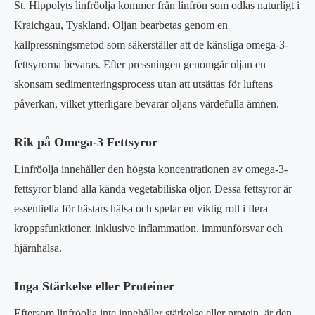
St. Hippolyts linfröolja kommer från linfrön som odlas naturligt i
Kraichgau, Tyskland. Oljan bearbetas genom en
kallpressningsmetod som säkerställer att de känsliga omega-3-
fettsyrorna bevaras. Efter pressningen genomgår oljan en
skonsam sedimenteringsprocess utan att utsättas för luftens
påverkan, vilket ytterligare bevarar oljans värdefulla ämnen.
Rik på Omega-3 Fettsyror
Linfröolja innehåller den högsta koncentrationen av omega-3-
fettsyror bland alla kända vegetabiliska oljor. Dessa fettsyror är
essentiella för hästars hälsa och spelar en viktig roll i flera
kroppsfunktioner, inklusive inflammation, immunförsvar och
hjärnhälsa.
Inga Stärkelse eller Proteiner
Eftersom linfröolja inte innehåller stärkelse eller protein, är den